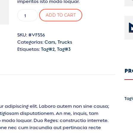
imperitos isto modo loquar.
The
ADD TO CART
Clever
Toy
cantidad
SKU:
#VF556
Categorías:
Cars
,
Trucks
Etiquetas:
Tag#2
,
Tag#3
PR
Tag
r adipiscing elit. Laboro autem non sine causa;
tigiosam disputationem. An me, inquis, tam
 modo loquar. Duo Reges: constructio interrete.
one nec cum iracundia aut pertinacia recte