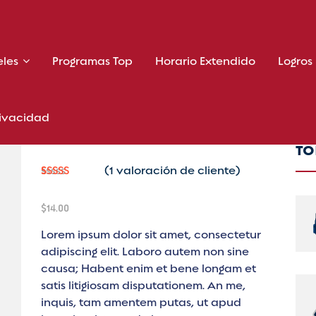
eles
Programas Top
Horario Extendido
Logros
rivacidad
TO
(
1
valoración de cliente)
Valorado
1
5.00
sobre
$
14.00
5 basado
en
puntuació
Lorem ipsum dolor sit amet, consectetur
n de
adipiscing elit. Laboro autem non sine
cliente
causa; Habent enim et bene longam et
satis litigiosam disputationem. An me,
inquis, tam amentem putas, ut apud