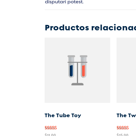
disputari potest.
Productos relaciona
The Tube Toy
The Tw
Valor
Valora
$
11.00
$
15.00