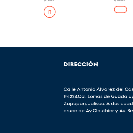
ado
en
Es
en
5.00
3.00
de 5
pr
de 5
ti
mú
va
La
op
se
DIRECCIÓN
pu
el
en
la
Calle Antonio Álvarez del Cast
pá
#4228.Col. Lomas de Guadalu
d
Zapopan, Jalisco. A dos cuad
pr
cruce de Av.Clouthier y Av. B