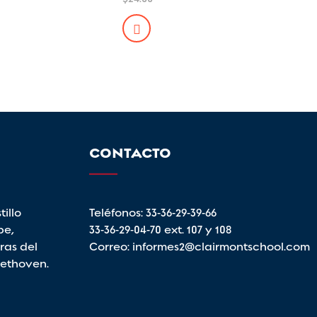
en
te
5.00
de 5
oducto
ene
ltiples
riantes.
s
ciones
CONTACTO
eden
egir
illo
Teléfonos:
33-36-29-39-66
gina
pe,
33-36-29-04-70
ext. 107 y 108
e
ras del
Correo:
informes2@clairmontschool.com
oducto
eethoven.