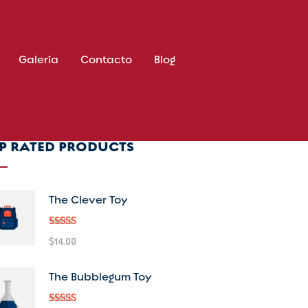
Galería
Contacto
Blog
P RATED PRODUCTS
The Clever Toy
Valorado
$
14.00
en
5.00
de
5
The Bubblegum Toy