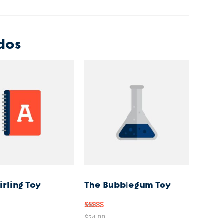
dos
irling Toy
The Bubblegum Toy
do
Valorado
$
24.00