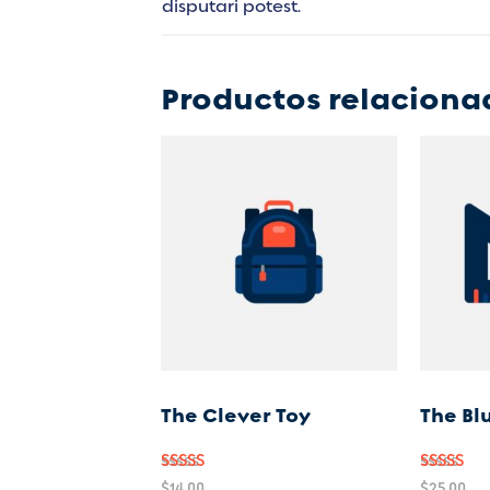
disputari potest.
Productos relaciona
The Clever Toy
The Bl
Valorado
Valora
$
14.00
$
25.00