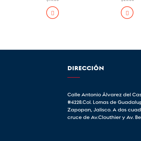
en
en
5.00
5.00
de 5
de 5
DIRECCIÓN
Calle Antonio Álvarez del Cast
#4228.Col. Lomas de Guadalu
Zapopan, Jalisco. A dos cuad
cruce de Av.Clouthier y Av. B