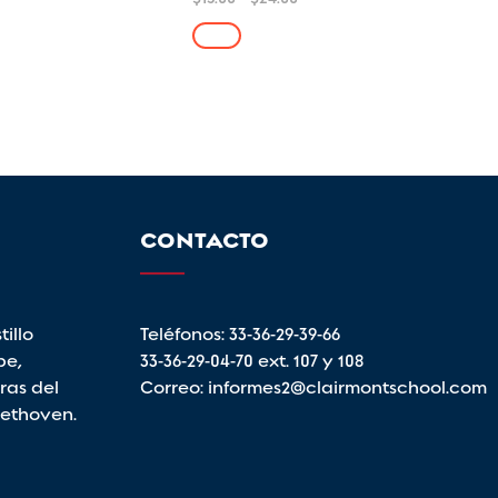
o en
de
Este
4.00
precios:
de 5
producto
desde
tiene
$15.00
múltiples
hasta
variantes.
$24.00
Las
opciones
se
CONTACTO
pueden
elegir
en
la
illo
Teléfonos:
33-36-29-39-66
página
pe,
33-36-29-04-70
ext. 107 y 108
de
ras del
Correo:
informes2@clairmontschool.com
producto
eethoven.