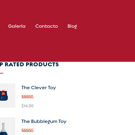
Galería
Contacto
Blog
P RATED PRODUCTS
The Clever Toy
Valorado
$
14.00
en
5.00
de
5
The Bubblegum Toy