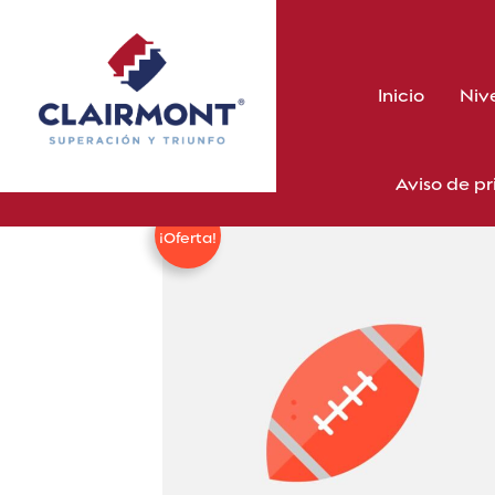
Skip
to
content
Inicio
Niv
Aviso de p
¡Oferta!