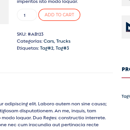
imperitos isto modo loquar.
The
ADD TO CART
Fireball
Toy
cantidad
SKU:
#AB123
Categorías:
Cars
,
Trucks
Etiquetas:
Tag#2
,
Tag#3
PR
Tag
r adipiscing elit. Laboro autem non sine causa;
tigiosam disputationem. An me, inquis, tam
 modo loquar. Duo Reges: constructio interrete.
one nec cum iracundia aut pertinacia recte