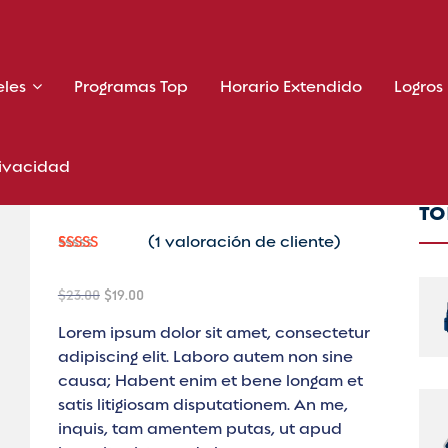
eles
Programas Top
Horario Extendido
Logros
rivacidad
TO
(
1
valoración de cliente)
Valorad
1
o
4.00
Original
Current
$
23.00
$
19.00
sobre 5
basado
price
price
en
Lorem ipsum dolor sit amet, consectetur
was:
is:
puntuac
adipiscing elit. Laboro autem non sine
$23.00.
$19.00.
ión de
cliente
causa; Habent enim et bene longam et
satis litigiosam disputationem. An me,
inquis, tam amentem putas, ut apud