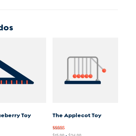
dos
ueberry Toy
The Applecot Toy
do
Valorad
Rango
$
15.00
-
$
24.00